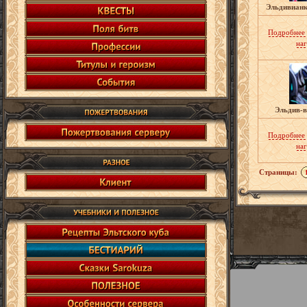
Эльдивианк
Подробнее
на
Эльдив-в
Подробнее
на
Страницы: