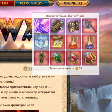
При регистрации Вы получите:
3
2
2
120
50
25
Также вы получите:
10
1 июня 2022 18:06
вас долгожданным событием —
тоялось!
 всем причастным игрокам —
и пришли к моменту открытия
ося только в планах.
новый функционал!