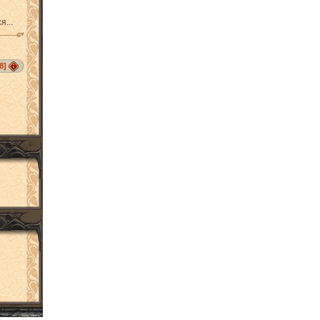
я...
8]