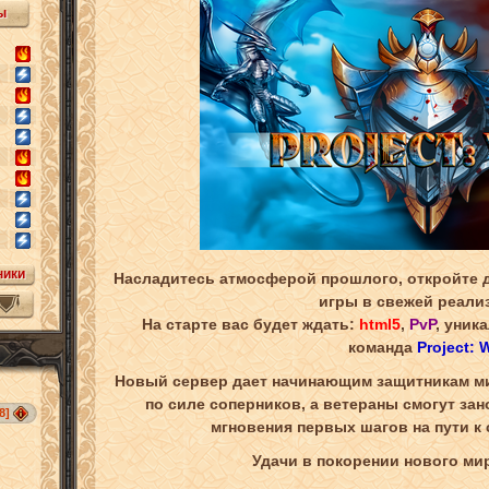
ы
ники
Насладитесь атмосферой прошлого, откройте
игры в свежей реали
На старте вас будет ждать:
html5
,
PvP
, уник
команда
Project: 
Новый сервер дает начинающим защитникам м
по силе соперников, а ветераны смогут за
8]
мгновения первых шагов на пути к 
Удачи в покорении нового ми