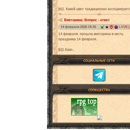
[b]1. Какой цвет традиционно ассоциируетс
Викторина: Вопрос - ответ
14 февраля 2026 19:35
LOVE [
14 февраля. прошла викторина в честь
праздника 14 февраля.
[b]1.Како...