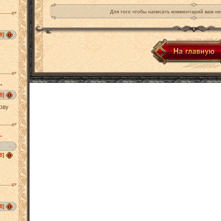
Для того чтобы написать комментарий вам не
8]
.
8]
ову
.
8]
8]