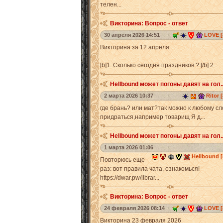
телен...
Викторина: Вопрос - ответ
30 апреля 2026 14:51
LOVE [
Викторина за 12 апреля
[b]1. Сколько сегодня праздников ? [/b] 2
Hellbound может погоны давят на гол..
2 марта 2026 10:37
Ritor [
где брань? или мат?так можно к любому сл
придраться,например товарищ Я д...
Hellbound может погоны давят на гол..
1 марта 2026 01:06
Hellbound [
Повторюсь еще
раз: вот правила чата, ознакомься!
https://dwar.pw/librar...
Викторина: Вопрос - ответ
24 февраля 2026 08:14
LOVE [
Викторина 23 февраля 2026