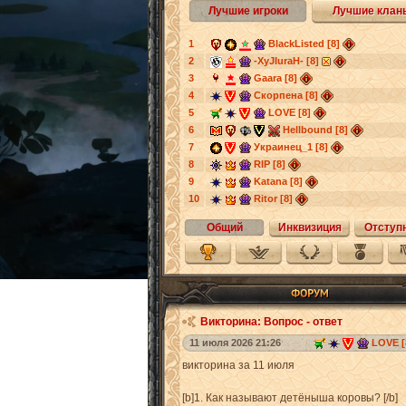
Лучшие игроки
Лучшие клан
1
BlackListed [8]
2
-XyJIuraH- [8]
3
Gaara [8]
4
Скорпена [8]
5
LOVE [8]
6
Hellbound [8]
7
Украинец_1 [8]
8
RIP [8]
9
Katana [8]
10
Ritor [8]
Общий
Инквизиция
Отступ
Викторина: Вопрос - ответ
11 июля 2026 21:26
LOVE [
викторина за 11 июля
[b]1. Как называют детёныша коровы? [/b]