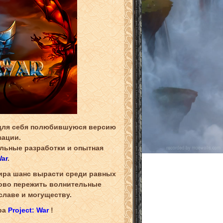
 для себя полюбившуюся версию
зации.
альные разработки и опытная
War
.
ира шанс вырасти среди равных
ново пережить волнительные
славе и могуществу.
ра
Project: War
!