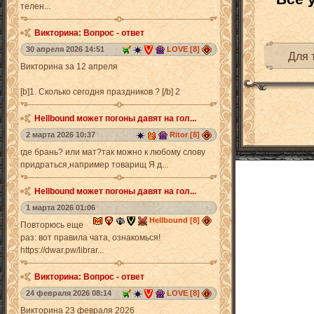
телен...
Викторина: Вопрос - ответ
30 апреля 2026 14:51
LOVE [8]
Для 
Викторина за 12 апреля
[b]1. Сколько сегодня праздников ? [/b] 2
Hellbound может погоны давят на гол...
2 марта 2026 10:37
Ritor [8]
где брань? или мат?так можно к любому слову
придраться,например товарищ Я д...
Hellbound может погоны давят на гол...
1 марта 2026 01:06
Hellbound [8]
Повторюсь еще
раз: вот правила чата, ознакомься!
https://dwar.pw/librar...
Викторина: Вопрос - ответ
24 февраля 2026 08:14
LOVE [8]
Викторина 23 февраля 2026