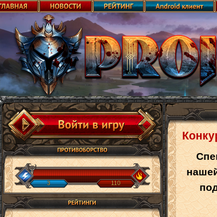
Конку
Спе
нашей
3
110
по