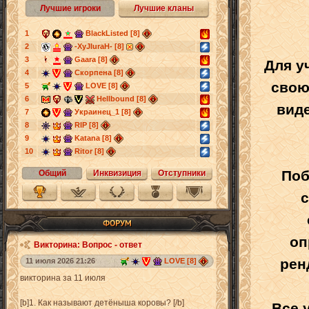
Лучшие игроки
Лучшие кланы
1
BlackListed [8]
2
-XyJIuraH- [8]
3
Gaara [8]
Для у
4
Скорпена [8]
свою
5
LOVE [8]
6
Hellbound [8]
вид
7
Украинец_1 [8]
8
RIP [8]
9
Katana [8]
10
Ritor [8]
Поб
Общий
Инквизиция
Отступники
с
оп
Викторина: Вопрос - ответ
рен
11 июля 2026 21:26
LOVE [8]
викторина за 11 июля
[b]1. Как называют детёныша коровы? [/b]
Все 