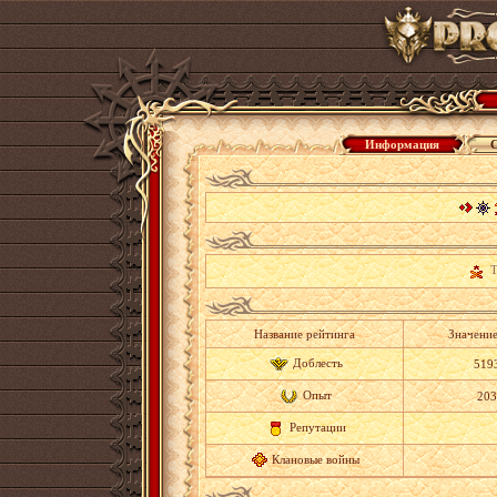
Информация
С
Те
Название рейтинга
Значение
Доблесть
519
Опыт
203
Репутации
Клановые войны